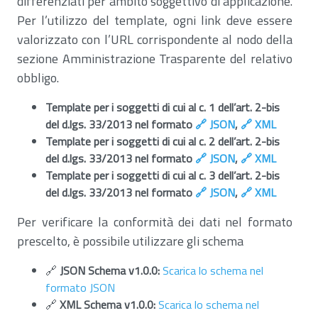
differenziati per ambito soggettivo di applicazione.
Per l’utilizzo del template, ogni link deve essere
valorizzato con l’URL corrispondente al nodo della
sezione Amministrazione Trasparente del relativo
obbligo.
Template per i soggetti di cui al c. 1 dell’art. 2-bis
del d.lgs. 33/2013 nel formato
🔗 JSON
,
🔗 XML
Template per i soggetti di cui al c. 2 dell’art. 2-bis
del d.lgs. 33/2013 nel formato
🔗 JSON
,
🔗 XML
Template per i soggetti di cui al c. 3 dell’art. 2-bis
del d.lgs. 33/2013 nel formato
🔗 JSON
,
🔗 XML
Per verificare la conformità dei dati nel formato
prescelto, è possibile utilizzare gli schema
🔗
JSON Schema v1.0.0:
Scarica lo schema nel
formato JSON
🔗
XML Schema v1.0.0:
Scarica lo schema nel