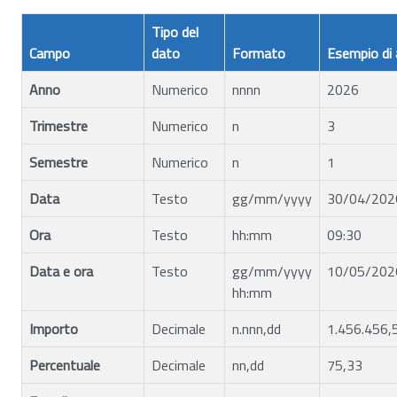
Tipo del
Campo
dato
Formato
Esempio di 
Anno
Numerico
nnnn
2026
Trimestre
Numerico
n
3
Semestre
Numerico
n
1
Data
Testo
gg/mm/yyyy
30/04/202
Ora
Testo
hh:mm
09:30
Data e ora
Testo
gg/mm/yyyy
10/05/202
hh:mm
Importo
Decimale
n.nnn,dd
1.456.456,
Percentuale
Decimale
nn,dd
75,33