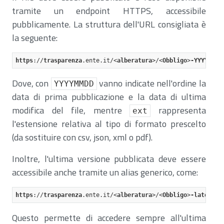
tramite un endpoint HTTPS, accessibile
pubblicamente. La struttura dell'URL consigliata è
la seguente:
https
://
trasparenza
.ente
.it
/<
alberatura
>/<
Obbligo
>
-YYYYMMDD
Dove, con
vanno indicate nell'ordine la
YYYYMMDD
data di prima pubblicazione e la data di ultima
modifica del file, mentre
rappresenta
ext
l'estensione relativa al tipo di formato prescelto
(da sostituire con csv, json, xml o pdf).
Inoltre, l'ultima versione pubblicata deve essere
accessibile anche tramite un alias generico, come:
https
://
trasparenza
.ente
.it
/<
alberatura
>/<
Obbligo
>
-latest
.e
Questo permette di accedere sempre all'ultima